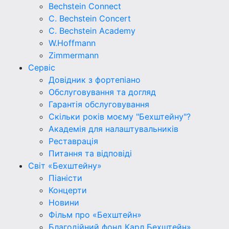
Bechstein Connect
C. Bechstein Concert
C. Bechstein Academy
W.Hoffmann
Zimmermann
Сервіс
Довідник з фортепіано
Обслуговування та догляд
Гарантія обслуговування
Скільки років моєму "Бехштейну"?
Академія для налаштувальників
Реставрація
Питання та відповіді
Світ «Бехштейну»
Піаністи
Концерти
Новини
Фільм про «Бехштейн»
Благодійний фонд Карл Бехштейн»