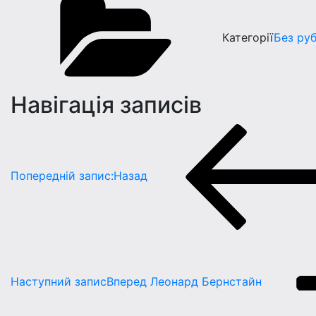
Категорії
Без ру
Навігація записів
Попередній запис:
Назад
Наступний запис
Вперед
Леонард Бернстайн