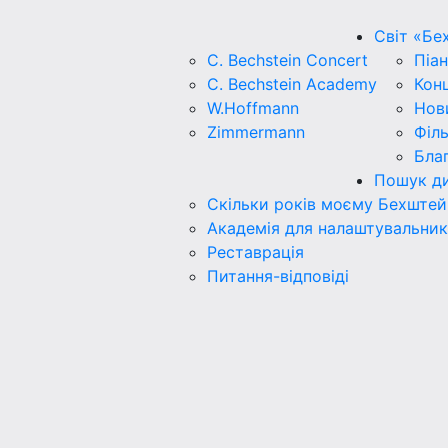
Світ «Бе
C. Bechstein Concert
Піан
C. Bechstein Academy
Кон
W.Hoffmann
Нов
Zimmermann
Філ
Бла
Пошук ди
Скільки років моєму Бехштей
Академія для налаштувальник
Реставрація
Питання-відповіді