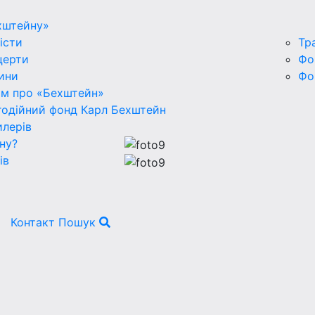
хштейну»
істи
Тр
церти
Фо
ини
Фо
ьм про «Бехштейн»
годійний фонд Карл Бехштейн
лерів
ну?
ів
Контакт
Пошук