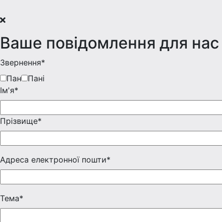
Ваше повідомлення для нас
Звернення*
Пан
Пані
Iм'я*
Прізвище*
Адреса електронної пошти*
Тема*