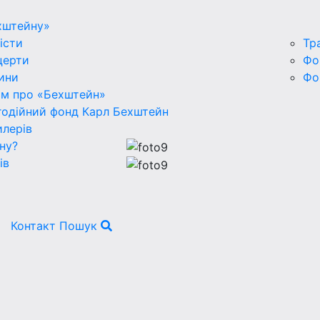
хштейну»
істи
Тр
церти
Фо
ини
Фо
ьм про «Бехштейн»
годійний фонд Карл Бехштейн
лерів
ну?
ів
Контакт
Пошук