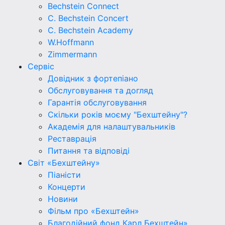
Bechstein Connect
C. Bechstein Concert
C. Bechstein Academy
W.Hoffmann
Zimmermann
Сервіс
Довідник з фортепіано
Обслуговування та догляд
Гарантія обслуговування
Скільки років моєму "Бехштейну"?
Академія для налаштувальників
Реставрація
Питання та відповіді
Світ «Бехштейну»
Піаністи
Концерти
Новини
Фільм про «Бехштейн»
Благодійний фонд Карл Бехштейн»