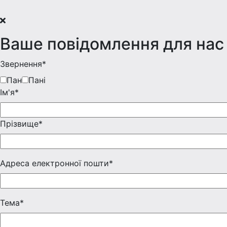
Ваше повідомлення для нас
Звернення*
Пан
Пані
Iм'я*
Прізвище*
Адреса електронної пошти*
Тема*