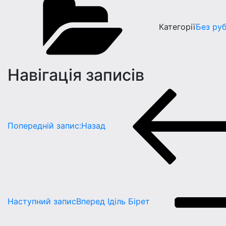
Категорії
Без ру
Навігація записів
Попередній запис:
Назад
Наступний запис
Вперед
Iдiль Бiрет