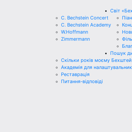
Світ «Бе
C. Bechstein Concert
Піан
C. Bechstein Academy
Кон
W.Hoffmann
Нов
Zimmermann
Філ
Бла
Пошук ди
Скільки років моєму Бехштей
Академія для налаштувальник
Реставрація
Питання-відповіді