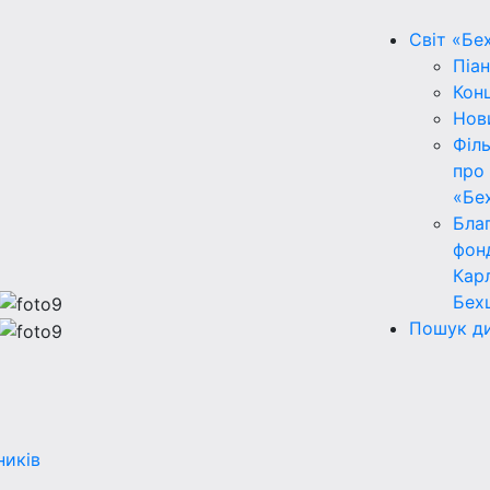
Світ «Бе
Піан
Кон
Нов
Філ
про
«Бе
Бла
фон
Кар
Бех
Пошук ди
ників