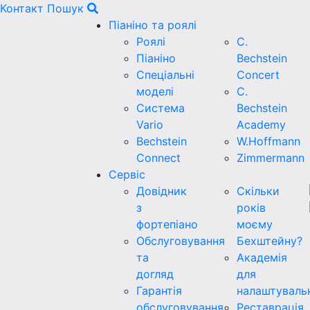
Контакт
Пошук
Піаніно та роялі
Роялі
C.
Піаніно
Bechstein
Спеціальні
Concert
моделі
C.
Система
Bechstein
Vario
Academy
Bechstein
W.Hoffmann
Connect
Zimmermann
Сервіс
Довідник
Скільки
з
років
фортепіано
моєму
Обслуговування
Бехштейну?
та
Академія
догляд
для
Гарантія
налаштуваль
обслуговування
Реставрація