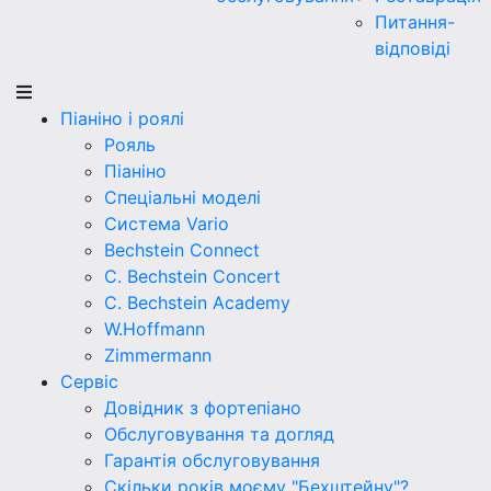
Питання-
відповіді
Піаніно і роялі
Рояль
Піаніно
Спеціальні моделі
Система Vario
Bechstein Connect
C. Bechstein Concert
C. Bechstein Academy
W.Hoffmann
Zimmermann
Сервіс
Довідник з фортепіано
Обслуговування та догляд
Гарантія обслуговування
Скільки років моєму "Бехштейну"?