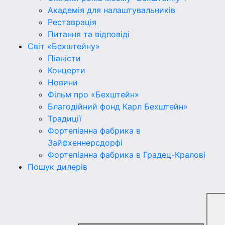
Академія для налаштувальників
Реставрація
Питання та відповіді
Світ «Бехштейну»
Піаністи
Концерти
Новини
Фільм про «Бехштейн»
Благодійний фонд Карл Бехштейн»
Традиції
Фортепіанна фабрика в
Зайфхеннерсдорфi
Фортепіанна фабрика в Градец-Краловi
Пошук дилерів