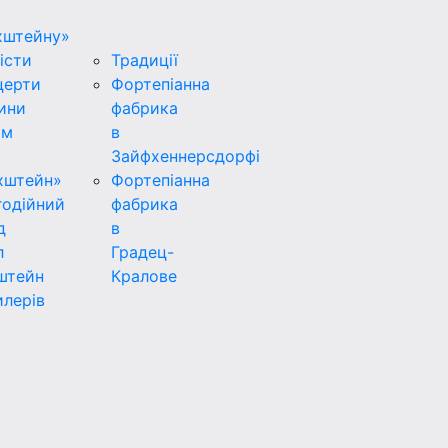
хштейну»
істи
Традиції
церти
Фортепіанна
ини
фабрика
ьм
в
Зайфхеннерсдорфi
хштейн»
Фортепіанна
годійний
фабрика
д
в
л
Градец-
штейн
Кралове
лерів