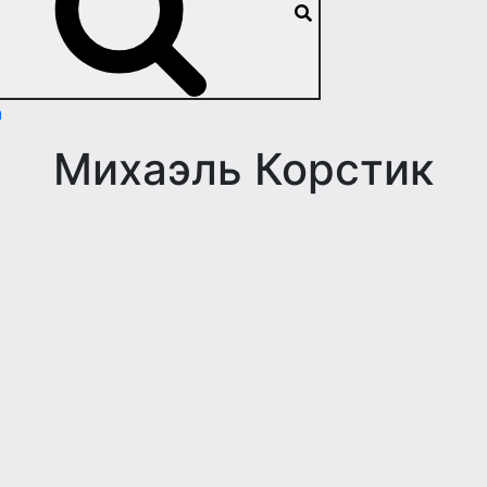
n
Михаэль Корстик