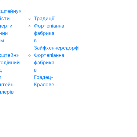
хштейну»
істи
Традиції
церти
Фортепіанна
ини
фабрика
ьм
в
Зайфхеннерсдорфi
хштейн»
Фортепіанна
годійний
фабрика
д
в
л
Градец-
штейн
Кралове
лерів