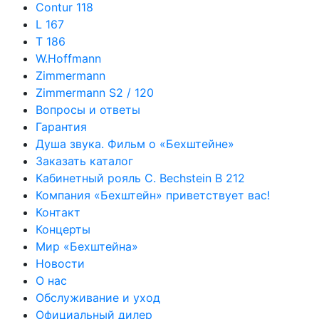
Contur 118
L 167
T 186
W.Hoffmann
Zimmermann
Zimmermann S2 / 120
Вопросы и ответы
Гарантия
Душа звука. Фильм о «Бехштейне»
Заказать каталог
Кабинетный рояль C. Bechstein B 212
Компания «Бехштейн» приветствует вас!
Контакт
Концерты
Мир «Бехштейна»
Новости
О нас
Обслуживание и уход
Официальный дилер