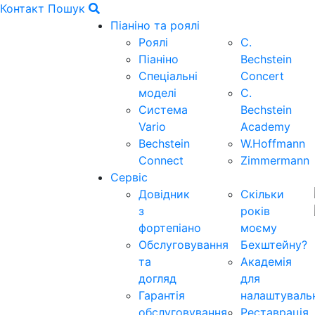
Контакт
Пошук
Піаніно та роялі
Роялі
C.
Піаніно
Bechstein
Спеціальні
Concert
моделі
C.
Система
Bechstein
Vario
Academy
Bechstein
W.Hoffmann
Connect
Zimmermann
Сервіс
Довідник
Скільки
з
років
фортепіано
моєму
Обслуговування
Бехштейну?
та
Академія
догляд
для
Гарантія
налаштуваль
обслуговування
Реставрація