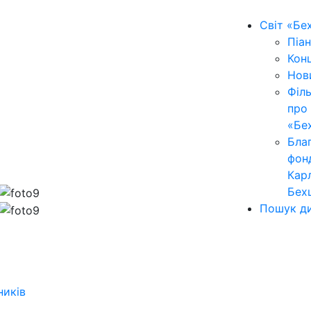
Світ «Бе
Піан
Кон
Нов
Філ
про
«Бе
Бла
фон
Кар
Бех
Пошук ди
ників