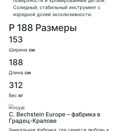
поверхности и хромированные детали.
Солидный, стабильный инструмент с
изрядной долей эксклюзивности.
P 188 Размеры
153
Ширина
см
188
Длина
см
312
Вес
кг
C. Bechstein Europe – фабрика в
Градец-Кралове
Уникальная фабрика, где ценятся любовь к