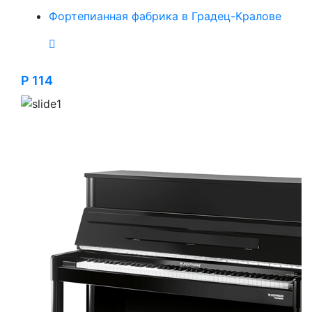
Фортепианная фабрика в Градец-Кралове
P 114