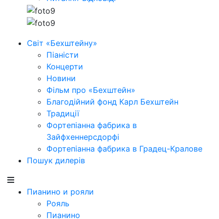
Світ «Бехштейну»
Піаністи
Концерти
Новини
Фільм про «Бехштейн»
Благодійний фонд Карл Бехштейн
Традиції
Фортепіанна фабрика в
Зайфхеннерсдорфi
Фортепіанна фабрика в Градец-Кралове
Пошук дилерів
Пианино и рояли
Рояль
Пианино