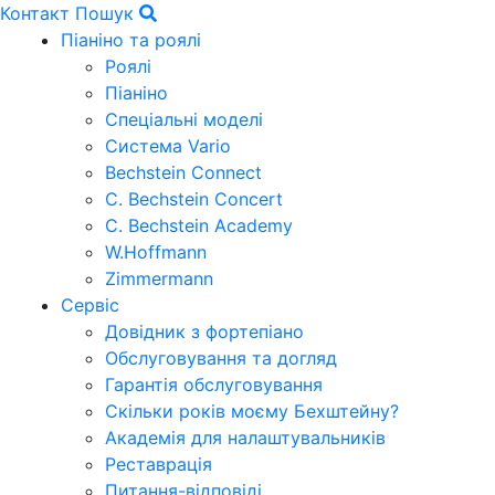
Контакт
Пошук
Піаніно та роялі
Роялі
Піаніно
Спеціальні моделі
Система Vario
Bechstein Connect
C. Bechstein Concert
C. Bechstein Academy
W.Hoffmann
Zimmermann
Сервіс
Довідник з фортепіано
Обслуговування та догляд
Гарантія обслуговування
Скільки років моєму Бехштейну?
Академія для налаштувальників
Реставрація
Питання-відповіді