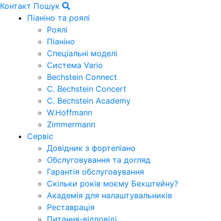
Контакт
Пошук
Піаніно та роялі
Роялі
Піаніно
Спеціальні моделі
Система Vario
Bechstein Connect
C. Bechstein Concert
C. Bechstein Academy
W.Hoffmann
Zimmermann
Сервіс
Довідник з фортепіано
Обслуговування та догляд
Гарантія обслуговування
Скільки років моєму Бехштейну?
Академія для налаштувальників
Реставрація
Питання-відповіді