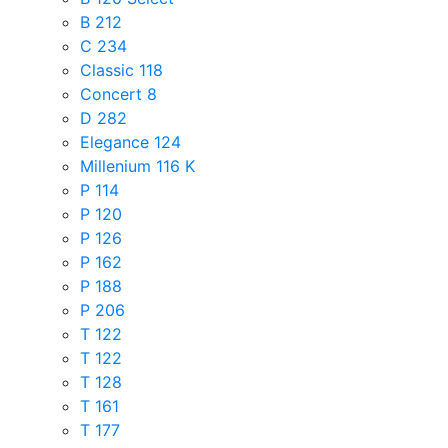
B 212
C 234
Classic 118
Concert 8
D 282
Elegance 124
Millenium 116 K
P 114
P 120
P 126
P 162
P 188
P 206
T 122
T 122
T 128
T 161
T 177