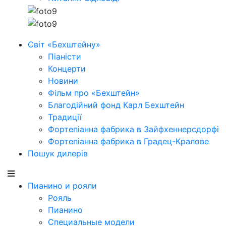
Світ «Бехштейну»
Піаністи
Концерти
Новини
Фільм про «Бехштейн»
Благодійний фонд Карл Бехштейн
Традиції
Фортепіанна фабрика в Зайфхеннерсдорфi
Фортепіанна фабрика в Градец-Кралове
Пошук дилерів
Пианино и рояли
Рояль
Пианино
Специальные модели