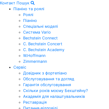
Контакт
Пошук
Піаніно та роялі
Роялі
Піаніно
Спеціальні моделі
Система Vario
Bechstein Connect
C. Bechstein Concert
C. Bechstein Academy
W.Hoffmann
Zimmermann
Сервіс
Довідник з фортепіано
Обслуговування та догляд
Гарантія обслуговування
Скільки років моєму Бехштейну?
Академія для налаштувальників
Реставрація
Питання-відповіді