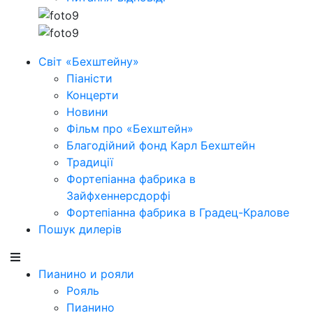
Світ «Бехштейну»
Піаністи
Концерти
Новини
Фільм про «Бехштейн»
Благодійний фонд Карл Бехштейн
Традиції
Фортепіанна фабрика в
Зайфхеннерсдорфi
Фортепіанна фабрика в Градец-Кралове
Пошук дилерів
Пианино и рояли
Рояль
Пианино