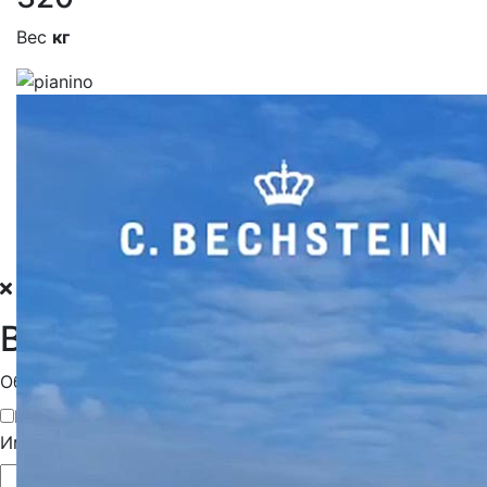
Вес
кг
Ваше сообщение для нас
Обращение*
Господин
Госпожа
Имя*