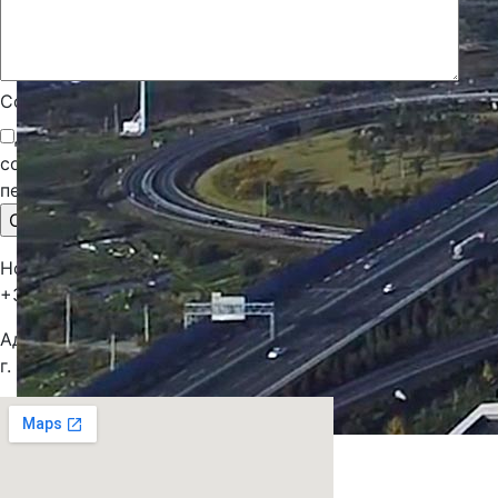
Согласие*
Да, я прочитал(а) заявление о согласии и даю
согласие на хранение и использование моих
персональных данных.
Номер представительства:
+38 (050) 330 77-93
Адрес представительства:
г. Киев, ул. Добровольческих батальонов, 17
Video Player is loading.
Play Video