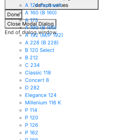
A 124 Imposant
default values
A 160 (B 160)
Done
A 175
Close Modal Dialog
A 190 (B 190)
End of dialog window.
A 192 (M/P 192)
A 228 (B 228)
B 120 Select
B 212
C 234
Classic 118
Concert 8
D 282
Elegance 124
Millenium 116 K
P 114
P 120
P 126
P 162
P 188