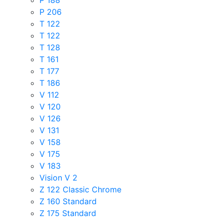
P 206
T 122
T 122
T 128
T 161
T 177
T 186
V 112
V 120
V 126
V 131
V 158
V 175
V 183
Vision V 2
Z 122 Classic Chrome
Z 160 Standard
Z 175 Standard