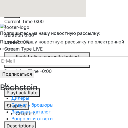
Play
Mute
Current Time
0:00
/
Подпишитесь на нашу новостную рассылку:
Duration
0:00
Получайте нашу новостную рассылку по электронной
Loaded
:
0%
почте.
Stream Type
LIVE
Seek to live, currently behind
live
LIVE
Remaining Time
-
0:00
1x
Bechstein
Playback Rate
Дилеры
Скачать брошюры
Chapters
Заказать каталог
Chapters
Вопросы и ответы
Descriptions