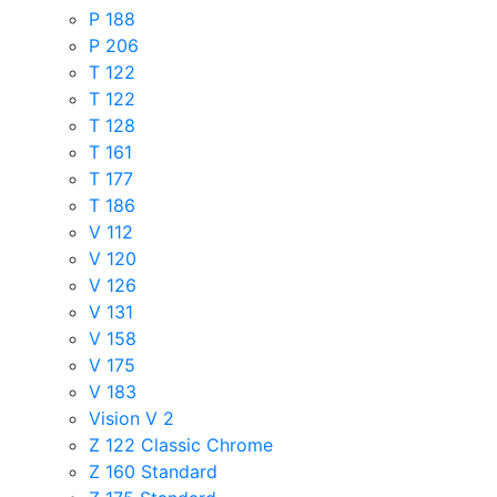
P 188
P 206
T 122
T 122
T 128
T 161
T 177
T 186
V 112
V 120
V 126
V 131
V 158
V 175
V 183
Vision V 2
Z 122 Classic Chrome
Z 160 Standard