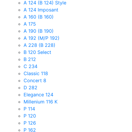
A 124 (B 124) Style
A 124 Imposant
A 160 (B 160)
A 175
A 190 (B 190)
A 192 (M/P 192)
A 228 (B 228)
B 120 Select
B 212
C 234
Classic 118
Concert 8
D 282
Elegance 124
Millenium 116 K
P 114
P 120
P 126
P 162