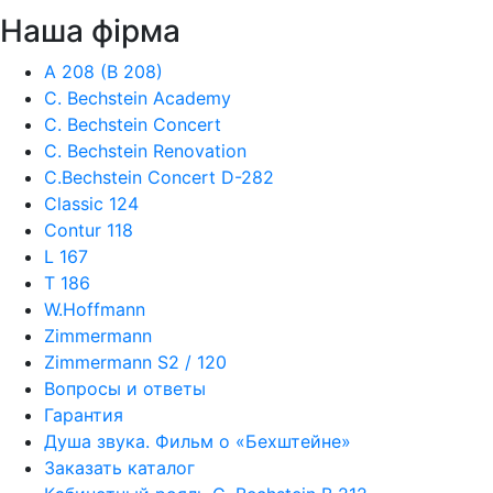
Наша фiрма
A 208 (B 208)
C. Bechstein Academy
C. Bechstein Concert
C. Bechstein Renovation
C.Bechstein Concert D-282
Classic 124
Contur 118
L 167
T 186
W.Hoffmann
Zimmermann
Zimmermann S2 / 120
Вопросы и ответы
Гарантия
Душа звука. Фильм о «Бехштейне»
Заказать каталог