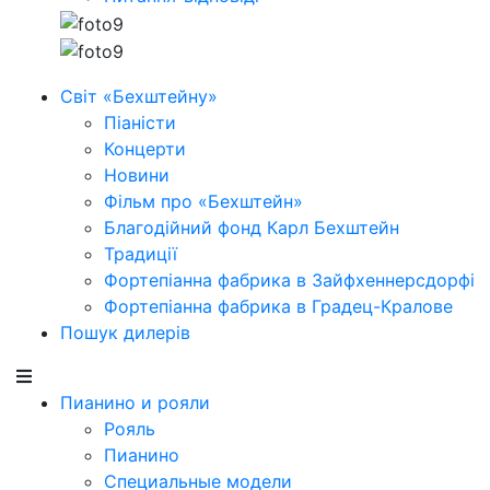
Світ «Бехштейну»
Піаністи
Концерти
Новини
Фільм про «Бехштейн»
Благодійний фонд Карл Бехштейн
Традиції
Фортепіанна фабрика в Зайфхеннерсдорфi
Фортепіанна фабрика в Градец-Кралове
Пошук дилерів
Пианино и рояли
Рояль
Пианино
Специальные модели