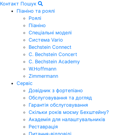
Контакт
Пошук
Піаніно та роялі
Роялі
Піаніно
Спеціальні моделі
Система Vario
Bechstein Connect
C. Bechstein Concert
C. Bechstein Academy
W.Hoffmann
Zimmermann
Сервіс
Довідник з фортепіано
Обслуговування та догляд
Гарантія обслуговування
Скільки років моєму Бехштейну?
Академія для налаштувальників
Реставрація
Питання-відповіді