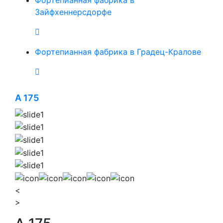
Фортепианная фабрика в
Зайфхеннерсдорфе
Фортепианная фабрика в Градец-Кралове
A 175
<
>