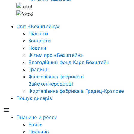
Світ «Бехштейну»
Піаністи
Концерти
Новини
Фільм про «Бехштейн»
Благодійний фонд Карл Бехштейн
Традиції
Фортепіанна фабрика в
Зайфхеннерсдорфi
Фортепіанна фабрика в Градец-Кралове
Пошук дилерів
Пианино и рояли
Рояль
Пианино