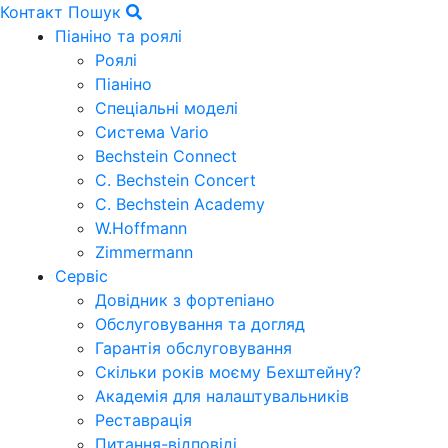
Контакт
Пошук
Піаніно та роялі
Роялі
Піаніно
Спеціальні моделі
Система Vario
Bechstein Connect
C. Bechstein Concert
C. Bechstein Academy
W.Hoffmann
Zimmermann
Сервіс
Довідник з фортепіано
Обслуговування та догляд
Гарантія обслуговування
Скільки років моєму Бехштейну?
Академія для налаштувальників
Реставрація
Питання-відповіді