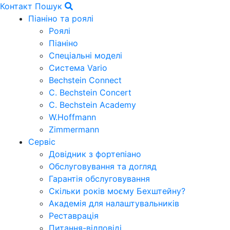
Контакт
Пошук
Піаніно та роялі
Роялі
Піаніно
Спеціальні моделі
Система Vario
Bechstein Connect
C. Bechstein Concert
C. Bechstein Academy
W.Hoffmann
Zimmermann
Сервіс
Довідник з фортепіано
Обслуговування та догляд
Гарантія обслуговування
Скільки років моєму Бехштейну?
Академія для налаштувальників
Реставрація
Питання-відповіді