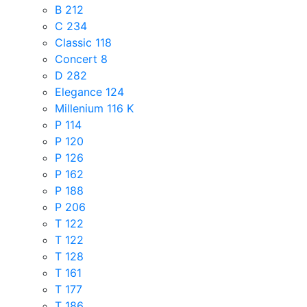
B 212
C 234
Classic 118
Concert 8
D 282
Elegance 124
Millenium 116 K
P 114
P 120
P 126
P 162
P 188
P 206
T 122
T 122
T 128
T 161
T 177
T 186