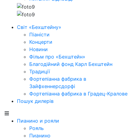
Світ «Бехштейну»
Піаністи
Концерти
Новини
Фільм про «Бехштейн»
Благодійний фонд Карл Бехштейн
Традиції
Фортепіанна фабрика в
Зайфхеннерсдорфi
Фортепіанна фабрика в Градец-Кралове
Пошук дилерів
Пианино и рояли
Рояль
Пианино