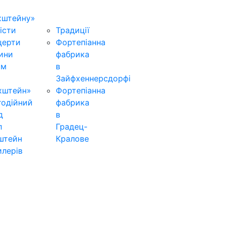
хштейну»
істи
Традиції
церти
Фортепіанна
ини
фабрика
ьм
в
Зайфхеннерсдорфi
хштейн»
Фортепіанна
годійний
фабрика
д
в
л
Градец-
штейн
Кралове
лерів