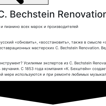
C. Bechstein Renovatio
и пианино всех марок и производителей
 русский «обновить», «восстановить», также в смысле
еставрационных мастерских C. Bechstein Renovation. В
нструмент? Усилиями экспертов из C. Bechstein Renov
 звучания. С 1853 года компания «К. Бехштейн» создае
лной мере используются и при ремонте любимых музыка