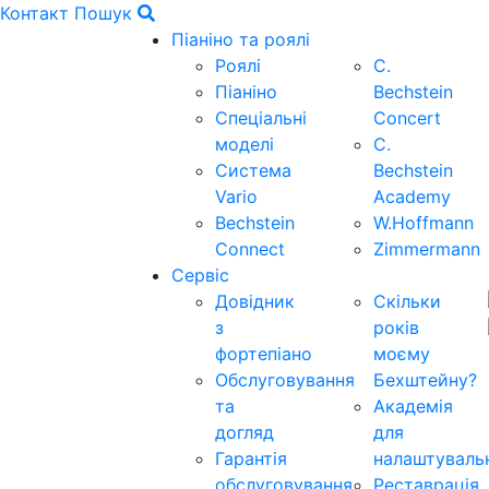
Контакт
Пошук
Піаніно та роялі
Роялі
C.
Піаніно
Bechstein
Спеціальні
Concert
моделі
C.
Система
Bechstein
Vario
Academy
Bechstein
W.Hoffmann
Connect
Zimmermann
Сервіс
Довідник
Скільки
з
років
фортепіано
моєму
Обслуговування
Бехштейну?
та
Академія
догляд
для
Гарантія
налаштуваль
обслуговування
Реставрація