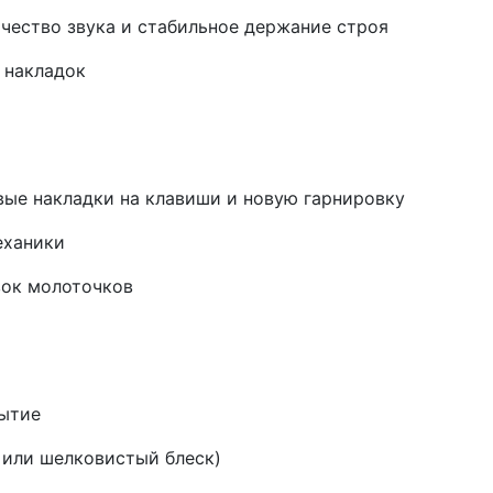
чество звука и стабильное держание строя
 накладок
вые накладки на клавиши и новую гарнировку
еханики
вок молоточков
рытие
 или шелковистый блеск)