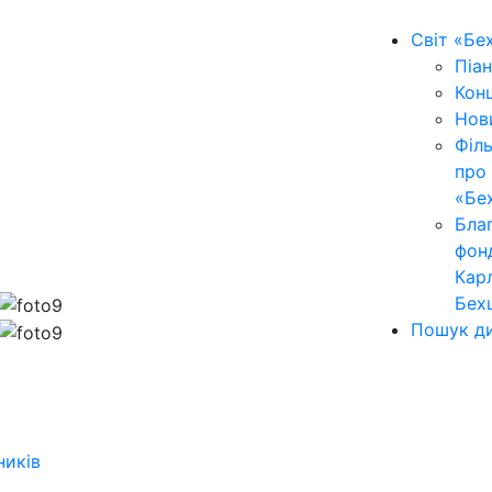
Світ «Бе
Піан
Кон
Нов
Філ
про
«Бе
Бла
фон
Кар
Бех
Пошук ди
ників