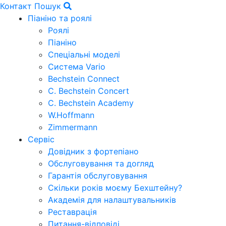
Контакт
Пошук
Піаніно та роялі
Роялі
Піаніно
Спеціальні моделі
Система Vario
Bechstein Connect
C. Bechstein Concert
C. Bechstein Academy
W.Hoffmann
Zimmermann
Сервіс
Довідник з фортепіано
Обслуговування та догляд
Гарантія обслуговування
Скільки років моєму Бехштейну?
Академія для налаштувальників
Реставрація
Питання-відповіді