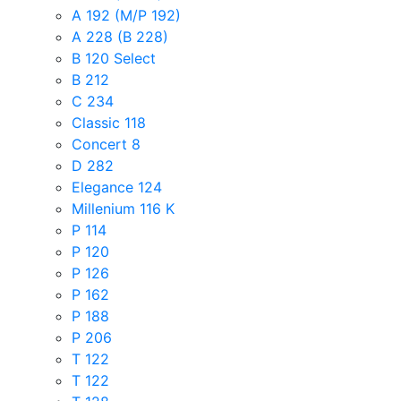
A 192 (M/P 192)
A 228 (B 228)
B 120 Select
B 212
C 234
Classic 118
Concert 8
D 282
Elegance 124
Millenium 116 K
P 114
P 120
P 126
P 162
P 188
P 206
T 122
T 122