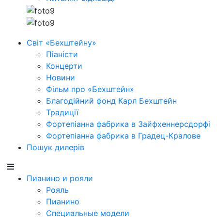
Світ «Бехштейну»
Піаністи
Концерти
Новини
Фільм про «Бехштейн»
Благодійний фонд Карл Бехштейн
Традиції
Фортепіанна фабрика в Зайфхеннерсдорфi
Фортепіанна фабрика в Градец-Кралове
Пошук дилерів
Пианино и рояли
Рояль
Пианино
Специальные модели