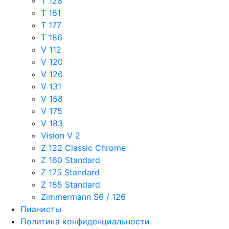
T 128
T 161
T 177
T 186
V 112
V 120
V 126
V 131
V 158
V 175
V 183
Vision V 2
Z 122 Classic Chrome
Z 160 Standard
Z 175 Standard
Z 185 Standard
Zimmermann S6 / 126
Пианисты
Политика конфиденциальности