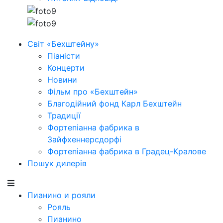
Світ «Бехштейну»
Піаністи
Концерти
Новини
Фільм про «Бехштейн»
Благодійний фонд Карл Бехштейн
Традиції
Фортепіанна фабрика в
Зайфхеннерсдорфi
Фортепіанна фабрика в Градец-Кралове
Пошук дилерів
Пианино и рояли
Рояль
Пианино