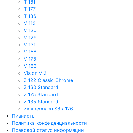
T 161
T 177
T 186
V 112
V 120
V 126
V 131
V 158
V 175
V 183
Vision V 2
Z 122 Classic Chrome
Z 160 Standard
Z 175 Standard
Z 185 Standard
Zimmermann S6 / 126
Пианисты
Политика конфиденциальности
Правовой статус информации