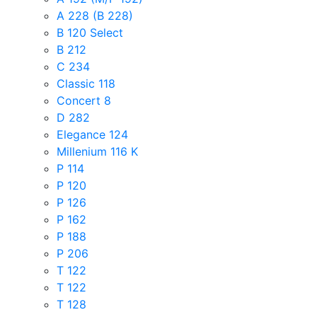
A 228 (B 228)
B 120 Select
B 212
C 234
Classic 118
Concert 8
D 282
Elegance 124
Millenium 116 K
P 114
P 120
P 126
P 162
P 188
P 206
T 122
T 122
T 128