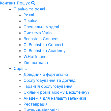
Контакт
Пошук
Піаніно та роялі
Роялі
Піаніно
Спеціальні моделі
Система Vario
Bechstein Connect
C. Bechstein Concert
C. Bechstein Academy
W.Hoffmann
Zimmermann
Сервіс
Довідник з фортепіано
Обслуговування та догляд
Гарантія обслуговування
Скільки років моєму Бехштейну?
Академія для налаштувальників
Реставрація
Питання-відповіді