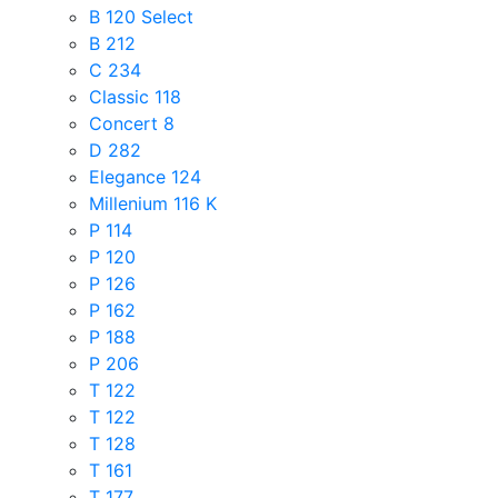
B 120 Select
B 212
C 234
Classic 118
Concert 8
D 282
Elegance 124
Millenium 116 K
P 114
P 120
P 126
P 162
P 188
P 206
T 122
T 122
T 128
T 161
T 177