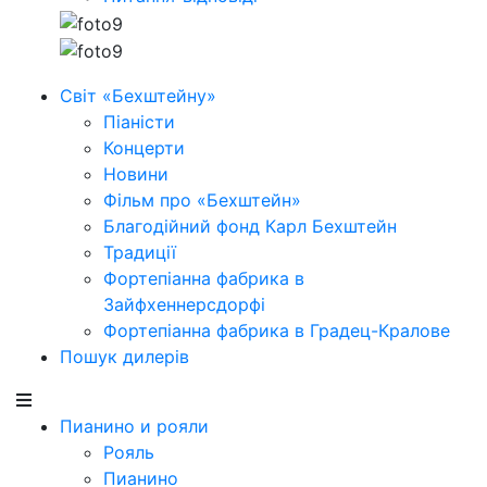
Світ «Бехштейну»
Піаністи
Концерти
Новини
Фільм про «Бехштейн»
Благодійний фонд Карл Бехштейн
Традиції
Фортепіанна фабрика в
Зайфхеннерсдорфi
Фортепіанна фабрика в Градец-Кралове
Пошук дилерів
Пианино и рояли
Рояль
Пианино