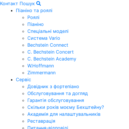
Контакт
Пошук
Піаніно та роялі
Роялі
Піаніно
Спеціальні моделі
Система Vario
Bechstein Connect
C. Bechstein Concert
C. Bechstein Academy
W.Hoffmann
Zimmermann
Сервіс
Довідник з фортепіано
Обслуговування та догляд
Гарантія обслуговування
Скільки років моєму Бехштейну?
Академія для налаштувальників
Реставрація
Питання-відповіді