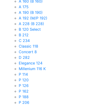
A 160 (B 160)
A 175
A 190 (B 190)
A 192 (M/P 192)
A 228 (B 228)
B 120 Select
B 212
C 234
Classic 118
Concert 8
D 282
Elegance 124
Millenium 116 K
P 114
P 120
P 126
P 162
P 188
P 206