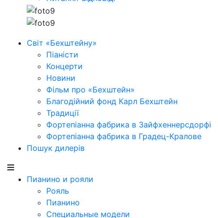
Світ «Бехштейну»
Піаністи
Концерти
Новини
Фільм про «Бехштейн»
Благодійний фонд Карл Бехштейн
Традиції
Фортепіанна фабрика в Зайфхеннерсдорфi
Фортепіанна фабрика в Градец-Кралове
Пошук дилерів
Пианино и рояли
Рояль
Пианино
Специальные модели