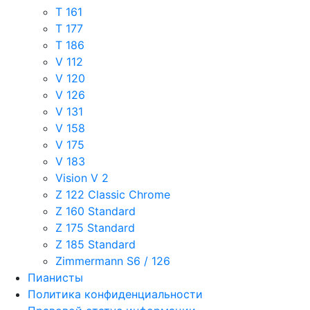
T 161
T 177
T 186
V 112
V 120
V 126
V 131
V 158
V 175
V 183
Vision V 2
Z 122 Classic Chrome
Z 160 Standard
Z 175 Standard
Z 185 Standard
Zimmermann S6 / 126
Пианисты
Политика конфиденциальности