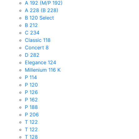
A 192 (M/P 192)
A 228 (B 228)
B 120 Select
B 212
C 234
Classic 118
Concert 8
D 282
Elegance 124
Millenium 116 K
P 114
P 120
P 126
P 162
P 188
P 206
T 122
T 122
T 128