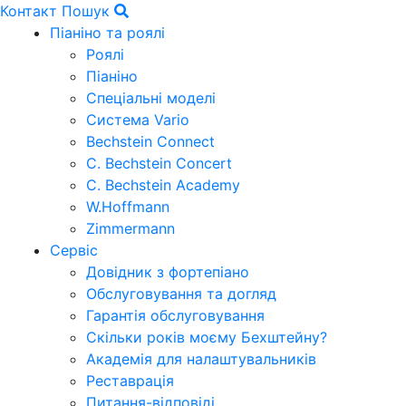
Контакт
Пошук
Піаніно та роялі
Роялі
Піаніно
Спеціальні моделі
Система Vario
Bechstein Connect
C. Bechstein Concert
C. Bechstein Academy
W.Hoffmann
Zimmermann
Сервіс
Довідник з фортепіано
Обслуговування та догляд
Гарантія обслуговування
Скільки років моєму Бехштейну?
Академія для налаштувальників
Реставрація
Питання-відповіді