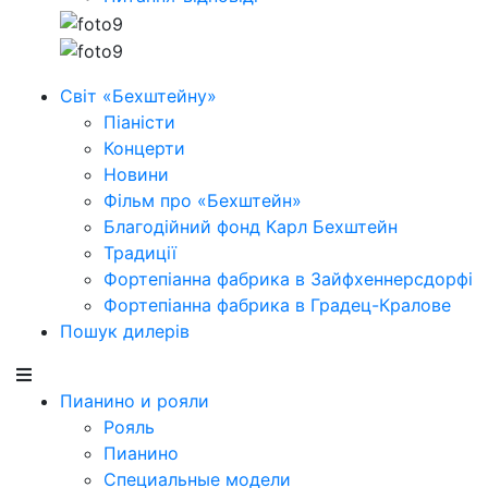
Світ «Бехштейну»
Піаністи
Концерти
Новини
Фільм про «Бехштейн»
Благодійний фонд Карл Бехштейн
Традиції
Фортепіанна фабрика в Зайфхеннерсдорфi
Фортепіанна фабрика в Градец-Кралове
Пошук дилерів
Пианино и рояли
Рояль
Пианино
Специальные модели