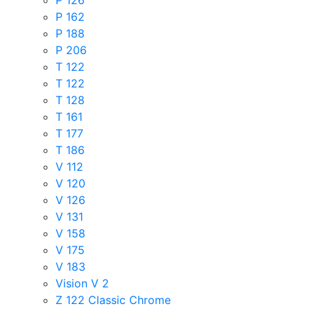
P 162
P 188
P 206
T 122
T 122
T 128
T 161
T 177
T 186
V 112
V 120
V 126
V 131
V 158
V 175
V 183
Vision V 2
Z 122 Classic Chrome