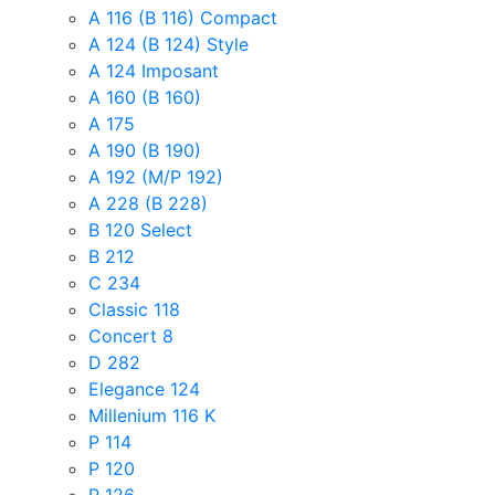
A 116 (B 116) Compact
A 124 (B 124) Style
A 124 Imposant
A 160 (B 160)
A 175
A 190 (B 190)
A 192 (M/P 192)
A 228 (B 228)
B 120 Select
B 212
C 234
Classic 118
Concert 8
D 282
Elegance 124
Millenium 116 K
P 114
P 120
P 126