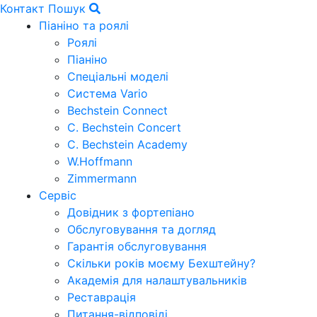
Контакт
Пошук
Піаніно та роялі
Роялі
Піаніно
Спеціальні моделі
Система Vario
Bechstein Connect
C. Bechstein Concert
C. Bechstein Academy
W.Hoffmann
Zimmermann
Сервіс
Довідник з фортепіано
Обслуговування та догляд
Гарантія обслуговування
Скільки років моєму Бехштейну?
Академія для налаштувальників
Реставрація
Питання-відповіді