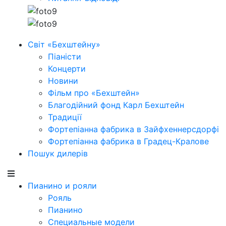
Світ «Бехштейну»
Піаністи
Концерти
Новини
Фільм про «Бехштейн»
Благодійний фонд Карл Бехштейн
Традиції
Фортепіанна фабрика в Зайфхеннерсдорфi
Фортепіанна фабрика в Градец-Кралове
Пошук дилерів
Пианино и рояли
Рояль
Пианино
Специальные модели