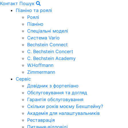
Контакт
Пошук
Піаніно та роялі
Роялі
Піаніно
Спеціальні моделі
Система Vario
Bechstein Connect
C. Bechstein Concert
C. Bechstein Academy
W.Hoffmann
Zimmermann
Сервіс
Довідник з фортепіано
Обслуговування та догляд
Гарантія обслуговування
Скільки років моєму Бехштейну?
Академія для налаштувальників
Реставрація
Питання-відповіді