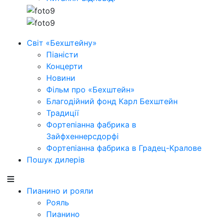
Світ «Бехштейну»
Піаністи
Концерти
Новини
Фільм про «Бехштейн»
Благодійний фонд Карл Бехштейн
Традиції
Фортепіанна фабрика в
Зайфхеннерсдорфi
Фортепіанна фабрика в Градец-Кралове
Пошук дилерів
Пианино и рояли
Рояль
Пианино