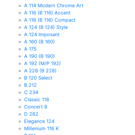
A 114 Modern Chrome Art
A 116 (B 116) Accent
A 116 (B 116) Compact
A 124 (B 124) Style
A 124 Imposant
A 160 (B 160)
A 175
A 190 (B 190)
A 192 (M/P 192)
A 228 (B 228)
B 120 Select
B 212
C 234
Classic 118
Concert 8
D 282
Elegance 124
Millenium 116 K