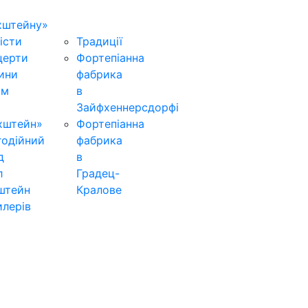
хштейну»
істи
Традиції
церти
Фортепіанна
ини
фабрика
ьм
в
Зайфхеннерсдорфi
хштейн»
Фортепіанна
годійний
фабрика
д
в
л
Градец-
штейн
Кралове
лерів