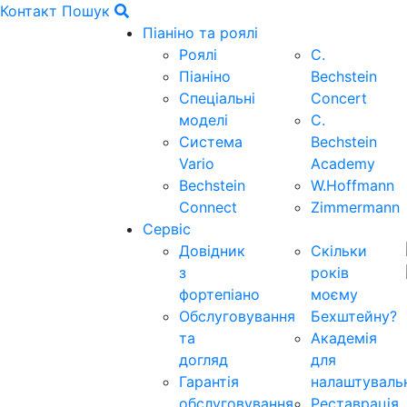
Контакт
Пошук
Піаніно та роялі
Роялі
C.
Піаніно
Bechstein
Спеціальні
Concert
моделі
C.
Система
Bechstein
Vario
Academy
Bechstein
W.Hoffmann
Connect
Zimmermann
Сервіс
Довідник
Скільки
з
років
фортепіано
моєму
Обслуговування
Бехштейну?
та
Академія
догляд
для
Гарантія
налаштуваль
обслуговування
Реставрація