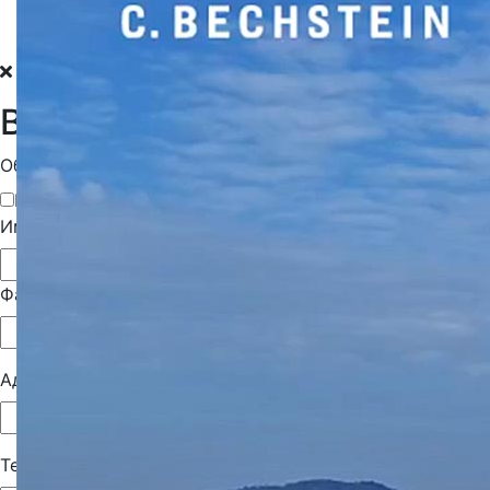
Ваше сообщение для нас
Обращение*
Господин
Госпожа
Имя*
Фамилия*
Адрес электронной почты*
Тема*