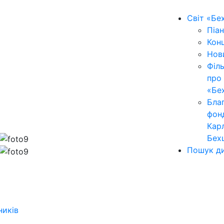
Світ «Бе
Піан
Кон
Нов
Філ
про
«Бе
Бла
фон
Кар
Бех
Пошук ди
ників