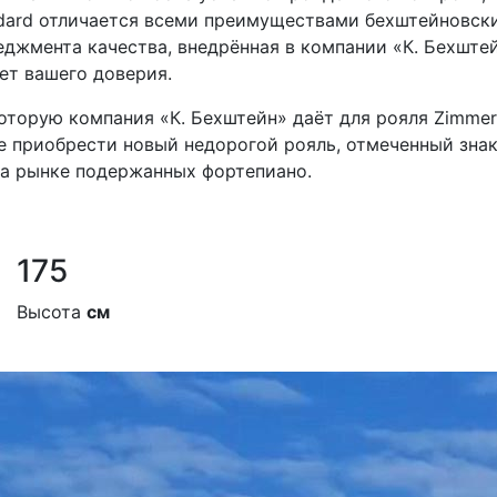
ndard отличается всеми преимуществами бехштейновск
еджмента качества, внедрённая в компании «К. Бехште
ет вашего доверия.
которую компания «К. Бехштейн» даёт для рояля Zimme
 приобрести новый недорогой рояль, отмеченный знак
на рынке подержанных фортепиано.
175
Высота
см