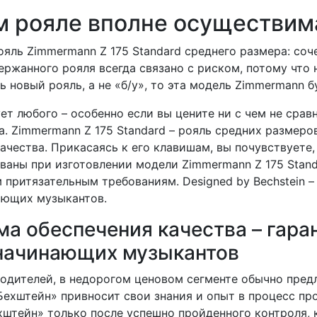
м рояле вполне осуществи
яль Zimmermann Z 175 Standard среднего размера: соч
ержанного рояля всегда связано с риском, потому что
ть новый рояль, а не «б/у», то эта модель Zimmermann
ет любого – особенно если вы цените ни с чем не сра
. Zimmermann Z 175 Standard – рояль средних размеров
ества. Прикасаясь к его клавишам, вы почувствуете, 
ованы при изготовлении модели Zimmermann Z 175 Stan
 притязательным требованиям. Designed by Bechstein –
ающих музыкантов.
а обеспечения качества – гаран
 начинающих музыкантов
водителей, в недорогом ценовом сегменте обычно пре
 Бехштейн» привносит свои знания и опыт в процесс п
ехштейн» только после успешно пройденного контроля,