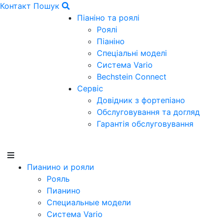
Контакт
Пошук
Піаніно та роялі
Роялі
Піаніно
Спеціальні моделі
Система Vario
Bechstein Connect
Сервіс
Довідник з фортепіано
Обслуговування та догляд
Гарантія обслуговування
Пианино и рояли
Рояль
Пианино
Специальные модели
Система Vario