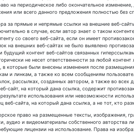
раво на периодическое либо окончательное изменение,
ения или всего данного предложения полностью без с
ора за прямые и непрямые ссылки на внешние веб-сайт
ючительно в случае, если автор знает о таком контен
тенту со своего веб-сайта, если он имеет противозак
ок на внешних веб-сайтах не было выявлено противоза
и будущий контент веб-сайтов связанных гиперссылкам
горически не несет ответственности за любой контент
 в которые были внесены изменения после размещения
ам и линкам, а также ко всем сообщениям пользователе
лок, рассылках, созданных автором, а также во всех 
 веб-сайт, на который дана ссылка, содержит противоз
 результате использования или невозможности исполь
веб-сайта, на который дана ссылка, а не тот, кто раз
орское право на размещенные тексты, изображения, гр
ки, аудио и видеоматериалы собственного авторства л
требующие лицензии на использование. Права на изобр