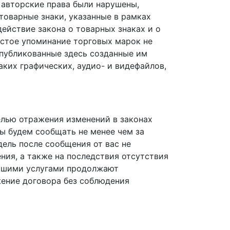
 авторские права были нарушены,
товарные знаки, указанные в рамках
ействие закона о товарных знаках и о
остое упоминание торговых марок не
опубликованные здесь созданные им
аких графических, аудио- и видефайлов,
целью
отражения
изменений в законах
мы
будем с
ообща
ть не менее чем за
недель после сообщения
от вас не
ния, а также на
последствия отсутствия
ашими услугами продолжают
ение договора без соблюдения