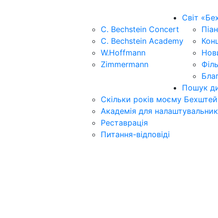
Світ «Бе
C. Bechstein Concert
Піан
C. Bechstein Academy
Кон
W.Hoffmann
Нов
Zimmermann
Філ
Бла
Пошук ди
Скільки років моєму Бехштей
Академія для налаштувальник
Реставрація
Питання-відповіді