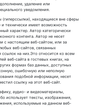
 дополнение, удаление или
пециального уведомления.
ы (гиперссылки), находящиеся вне сферы
те и технически имеет возможность
онный характер. Автор категорически
конного контента. Автор не несет
и с настоящим веб-сайтом, или за
 любых веб-сайтов, связанных
 ссылок на них.Это относится ко всем
й веб-сайта в гостевых книгах, на
других формах баз данных, доступных
аконную, ошибочную или неполную
зования подобной информации, несет
местил ссылку на этот веб-сайт.
афику, аудио- и видеоматериалы,
ибо использует тексты, изображения,
ажения, используемые на данном веб-