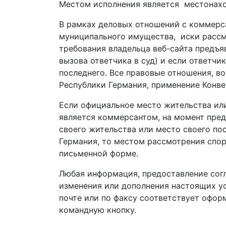
Местом исполнения является м
естонахо
В рамках деловых отношений с коммер
муниципального имущества, и
ски расс
требования владельца веб-сайта предъ
вызова ответчика в суд) и если ответчи
последнего.
Все правовые отношения, в
Республики Германия,
применение
Конв
Если о
фициальное
место жительствa или
является коммерсантом,
на момент пред
своего
жительства или место
своего по
Германия,
то местом рассмотрения спор
письменной формe.
Любая информация,
предоставление
сог
изменения или дополнения настоящих у
почте или по факсу соответствует офор
командную
кнопку.