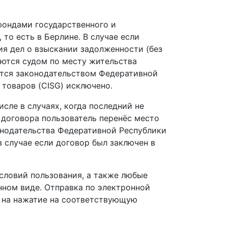
фондами государственного и
 то есть в Берлине. В случае если
ия дел о взыскании задолженности (без
аются
суд
ом по месту жительства
ются законодательством Федеративной
 товаров
(CISG)
исключено
.
числе в случаях, когда последний не
я договора
пользователь перенёс место
онодательства Федеративной Республики
в случае
если договор
был
заключен в
словий п
ользования
, а
также
любые
нном виде. Отправка по электронной
 на нажатие на соответствующую