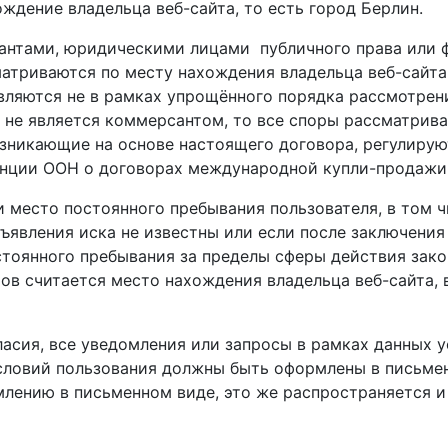
ждение владельца веб-сайта, то есть город
Берлин.
сантами, юридическими
лицами
публичного права или 
матриваются
п
о месту нахождения
владельца веб-сайта,
являются
не в рамках упрощённого порядка рассмотрен
к не является коммерсантом
, т
о все споры рассматрив
озникающие нa основе настоящего договора, регулиру
енции ООН о
договорах международной купли-продажи
 место постоянного пребывания пользователя
, в том 
ъявления иска не известны или
если после заключени
стоянного пребывания
за пределы сферы действия зак
ов считается место нахождения владельца веб-сайта
,
ласия,
все
уведомления или запросы в рамках данных у
словий пользования должны быть
оформлены
в письме
млению в письменном виде, это
же
распространяется и