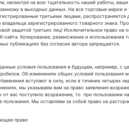
ли, несмотря на всю тщательность нашей работы, ваши
азанному в выходных данных. На все торговые марки и 
гистрированные третьими лицами, распространяется д
 владельца зарегистрированного товарного знака. Пр
авовой защитой третьих лиц! Исключительное право на 
б-сайта. Копирование, размножение и использование т
ных публикациях без согласия автора запрещается.
анные условия пользования в будущем, например, с 
робелов.
О
б и
змененияx о
бщих
условий
пользования
 Изменения вступают в силу, если в течение четырех 
нениях, мы указываем вам на право з
аявления возраже
к о
т вас поступило возражение, то
при пользовании н
 положения. Мы оставляем за собой право н
а расторж
ующее право