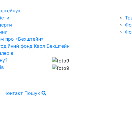
хштейну»
істи
Тр
церти
Фо
ини
Фо
ьм про «Бехштейн»
годійний фонд Карл Бехштейн
лерів
ну?
ів
Контакт
Пошук