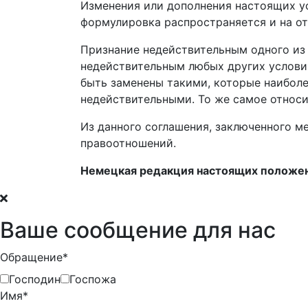
Изменения или дополнения настоящих у
формулировка распространяется и на о
Признание недействительным одного из
недействительным любых д
ругих услов
быть заменены такими, которые наибол
недействительными. То же самое относ
Из данн
ого
соглашения, заключенного ме
право
отношений.
Немецкая редакция настоящих положен
Ваше сообщение для нас
Обращение*
Господин
Госпожа
Имя*