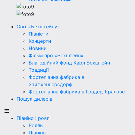
Світ «Бехштейну»
Піаністи
Концерти
Новини
Фільм про «Бехштейн»
Благодійний фонд Карл Бехштейн
Традиції
Фортепіанна фабрика в
Зайфхеннерсдорфi
Фортепіанна фабрика в Градец-Кралове
Пошук дилерів
Піаніно і роялі
Рояль
Піаніно