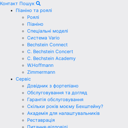
Контакт
Пошук
Піаніно та роялі
Роялі
Піаніно
Спеціальні моделі
Система Vario
Bechstein Connect
C. Bechstein Concert
C. Bechstein Academy
W.Hoffmann
Zimmermann
Сервіс
Довідник з фортепіано
Обслуговування та догляд
Гарантія обслуговування
Скільки років моєму Бехштейну?
Академія для налаштувальників
Реставрація
Питання-відповіді