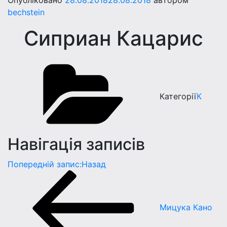
Опубліковано
28.08.2018
28.08.2018
автором
bechstein
Сиприан Кацарис
Категорії
К
Навігація записів
Попередній запис:
Назад
Мицука Кано