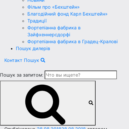
Новини
Фільм про «Бехштейн»
Благодійний фонд Карл Бехштейн»
Традиції
Фортепіанна фабрика в
Зайфхеннерсдорфi
Фортепіанна фабрика в Градец-Краловi
Пошук дилерів
Контакт
Пошук
Пошук за запитом: