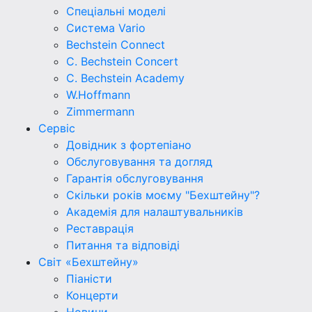
Спеціальні моделі
Система Vario
Bechstein Connect
C. Bechstein Concert
C. Bechstein Academy
W.Hoffmann
Zimmermann
Сервіс
Довідник з фортепіано
Обслуговування та догляд
Гарантія обслуговування
Скільки років моєму "Бехштейну"?
Академія для налаштувальників
Реставрація
Питання та відповіді
Світ «Бехштейну»
Піаністи
Концерти