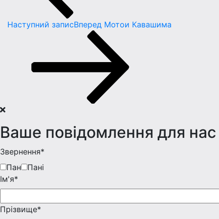
Наступний запис
Вперед
Мотои Кавашима
Ваше повідомлення для нас
Звернення*
Пан
Пані
Iм'я*
Прізвище*