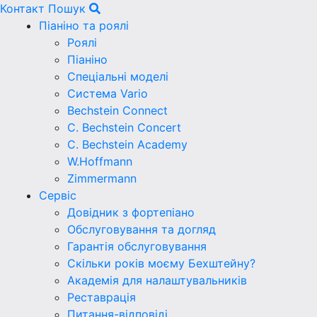
Контакт
Пошук
Піаніно та роялі
Роялі
Піаніно
Спеціальні моделі
Система Vario
Bechstein Connect
C. Bechstein Concert
C. Bechstein Academy
W.Hoffmann
Zimmermann
Сервіс
Довідник з фортепіано
Обслуговування та догляд
Гарантія обслуговування
Скільки років моєму Бехштейну?
Академія для налаштувальників
Реставрація
Питання-відповіді