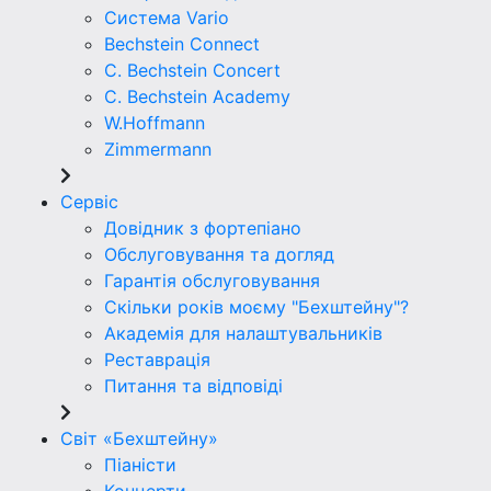
Система Vario
Bechstein Connect
C. Bechstein Concert
C. Bechstein Academy
W.Hoffmann
Zimmermann
Сервіс
Довідник з фортепіано
Обслуговування та догляд
Гарантія обслуговування
Скільки років моєму "Бехштейну"?
Академія для налаштувальників
Реставрація
Питання та відповіді
Світ «Бехштейну»
Піаністи