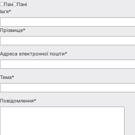
Пан
Пані
Iм'я*
Прізвище*
Адреса електронної пошти*
Тема*
Повідомлення*