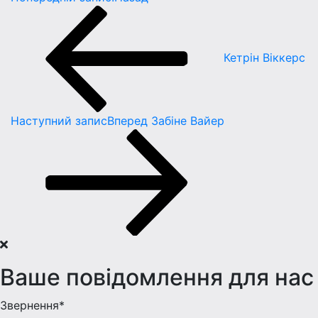
Кетрiн Вiккерс
Наступний запис
Вперед
Забiне Вайер
Ваше повідомлення для нас
Звернення*