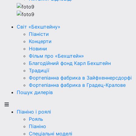
Світ «Бехштейну»
Піаністи
Концерти
Новини
Фільм про «Бехштейн»
Благодійний фонд Карл Бехштейн
Традиції
Фортепіанна фабрика в Зайфхеннерсдорфi
Фортепіанна фабрика в Градец-Кралове
Пошук дилерів
Піаніно і роялі
Рояль
Піаніно
Спеціальні моделі