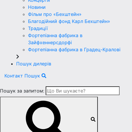
Концерти
Новини
Фільм про «Бехштейн»
Благодійний фонд Карл Бехштейн»
Традиції
Фортепіанна фабрика в
Зайфхеннерсдорфi
Фортепіанна фабрика в Градец-Краловi
Пошук дилерів
Контакт
Пошук
Пошук за запитом: