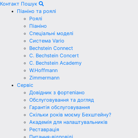
Контакт
Пошук
Піаніно та роялі
Роялі
Піаніно
Спеціальні моделі
Система Vario
Bechstein Connect
C. Bechstein Concert
C. Bechstein Academy
W.Hoffmann
Zimmermann
Сервіс
Довідник з фортепіано
Обслуговування та догляд
Гарантія обслуговування
Скільки років моєму Бехштейну?
Академія для налаштувальників
Реставрація
Питання-відповіді