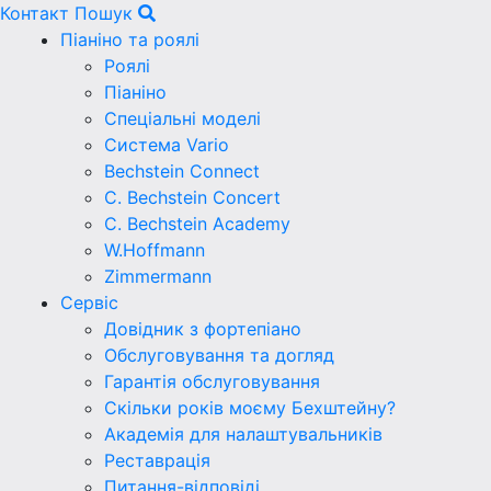
Контакт
Пошук
Піаніно та роялі
Роялі
Піаніно
Спеціальні моделі
Система Vario
Bechstein Connect
C. Bechstein Concert
C. Bechstein Academy
W.Hoffmann
Zimmermann
Сервіс
Довідник з фортепіано
Обслуговування та догляд
Гарантія обслуговування
Скільки років моєму Бехштейну?
Академія для налаштувальників
Реставрація
Питання-відповіді