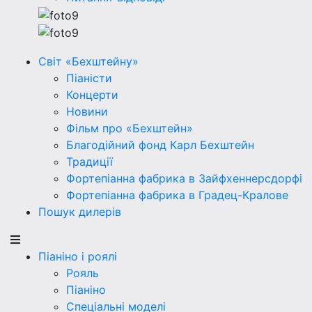
Світ «Бехштейну»
Піаністи
Концерти
Новини
Фільм про «Бехштейн»
Благодійний фонд Карл Бехштейн
Традиції
Фортепіанна фабрика в Зайфхеннерсдорфi
Фортепіанна фабрика в Градец-Кралове
Пошук дилерів
Піаніно і роялі
Рояль
Піаніно
Спеціальні моделі