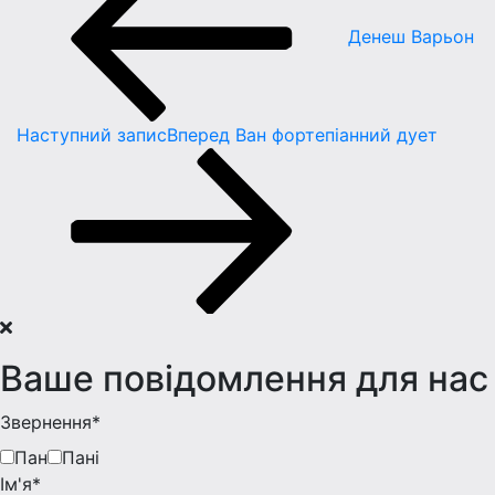
Денеш Варьон
Наступний запис
Вперед
Ван фортепiанний дует
Ваше повідомлення для нас
Звернення*
Пан
Пані
Iм'я*