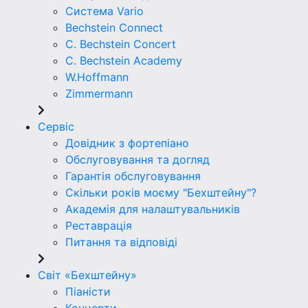
Система Vario
Bechstein Connect
C. Bechstein Concert
C. Bechstein Academy
W.Hoffmann
Zimmermann
Сервіс
Довідник з фортепіано
Обслуговування та догляд
Гарантія обслуговування
Скільки років моєму "Бехштейну"?
Академія для налаштувальників
Реставрація
Питання та відповіді
Світ «Бехштейну»
Піаністи