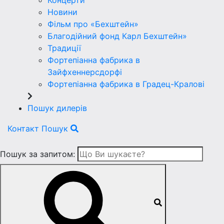
Концерти
Новини
Фільм про «Бехштейн»
Благодійний фонд Карл Бехштейн»
Традиції
Фортепіанна фабрика в
Зайфхеннерсдорфi
Фортепіанна фабрика в Градец-Краловi
Пошук дилерів
Контакт
Пошук
Пошук за запитом: