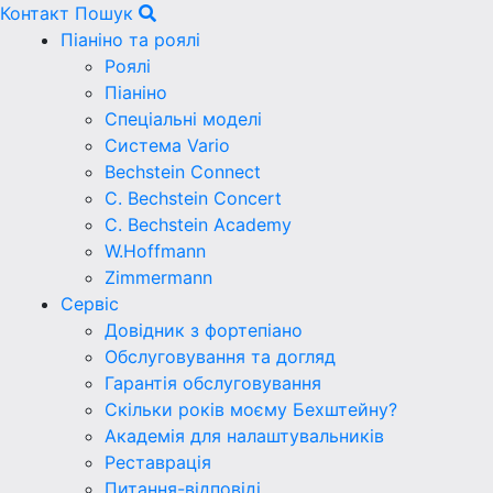
Контакт
Пошук
Піаніно та роялі
Роялі
Піаніно
Спеціальні моделі
Система Vario
Bechstein Connect
C. Bechstein Concert
C. Bechstein Academy
W.Hoffmann
Zimmermann
Сервіс
Довідник з фортепіано
Обслуговування та догляд
Гарантія обслуговування
Скільки років моєму Бехштейну?
Академія для налаштувальників
Реставрація
Питання-відповіді