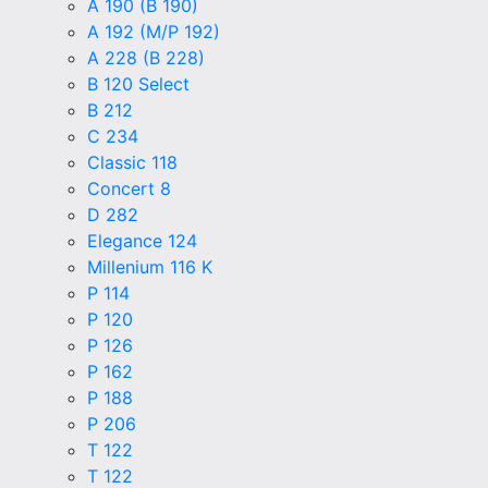
A 190 (B 190)
A 192 (M/P 192)
A 228 (B 228)
B 120 Select
B 212
C 234
Classic 118
Concert 8
D 282
Elegance 124
Millenium 116 K
P 114
P 120
P 126
P 162
P 188
P 206
T 122
T 122