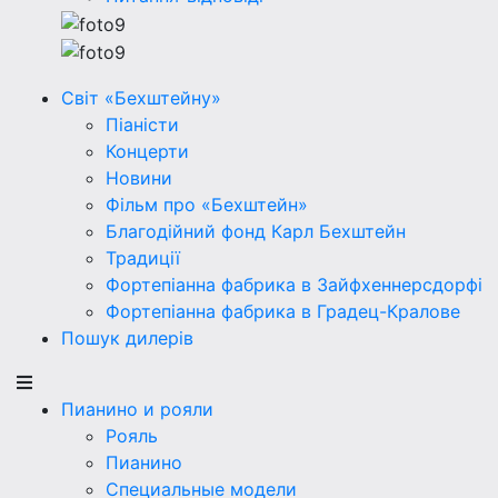
Світ «Бехштейну»
Піаністи
Концерти
Новини
Фільм про «Бехштейн»
Благодійний фонд Карл Бехштейн
Традиції
Фортепіанна фабрика в Зайфхеннерсдорфi
Фортепіанна фабрика в Градец-Кралове
Пошук дилерів
Пианино и рояли
Рояль
Пианино
Специальные модели