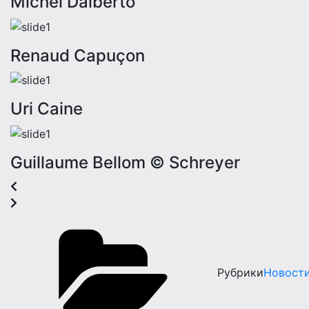
Michel Dalberto
Renaud Capuçon
Uri Caine
Guillaume Bellom © Schreyer
Рубрики
Новост