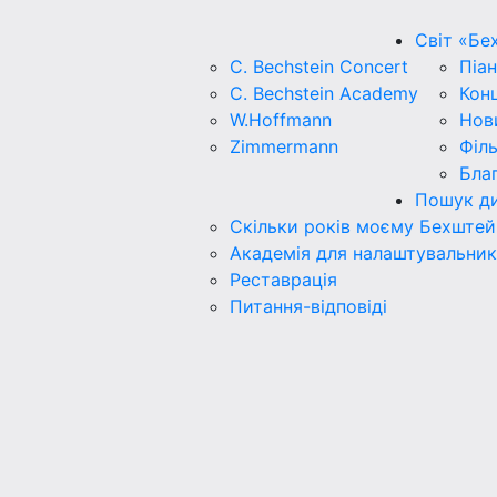
Світ «Бе
C. Bechstein Concert
Піан
C. Bechstein Academy
Кон
W.Hoffmann
Нов
Zimmermann
Філ
Бла
Пошук ди
Скільки років моєму Бехштей
Академія для налаштувальник
Реставрація
Питання-відповіді