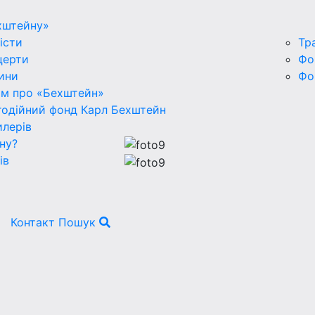
хштейну»
істи
Тр
церти
Фо
ини
Фо
ьм про «Бехштейн»
годійний фонд Карл Бехштейн
лерів
ну?
ів
Контакт
Пошук