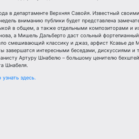
 года в департаменте Верхняя Савойя. Известный своим
 недель вниманию публики будет представлена замеча
ыкой в общем, а также отдельными композиторами и и
ова, а Мишель Дальберто даст сольный фортепианный в
ело смешивающий классику и джаз, арфист Ксавье де М
ты завершатся интересными беседами, дискуссиями и
ианисту Артуру Шнабелю – большому ценителю бехштей
та Шнабеля.
узнать здесь.