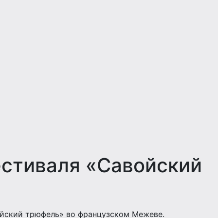
естиваля «Савойский
ойский трюфель» во французском Межеве.