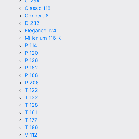
C 234
Classic 118
Concert 8
D 282
Elegance 124
Millenium 116 K
P 114
P 120
P 126
P 162
P 188
P 206
T 122
T 122
T 128
T 161
T 177
T 186
V 112