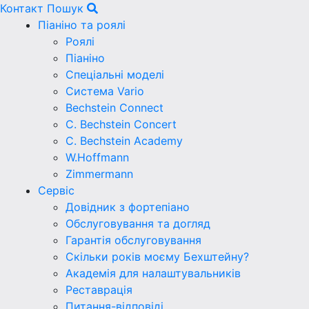
Контакт
Пошук
Піаніно та роялі
Роялі
Піаніно
Спеціальні моделі
Система Vario
Bechstein Connect
C. Bechstein Concert
C. Bechstein Academy
W.Hoffmann
Zimmermann
Сервіс
Довідник з фортепіано
Обслуговування та догляд
Гарантія обслуговування
Скільки років моєму Бехштейну?
Академія для налаштувальників
Реставрація
Питання-відповіді