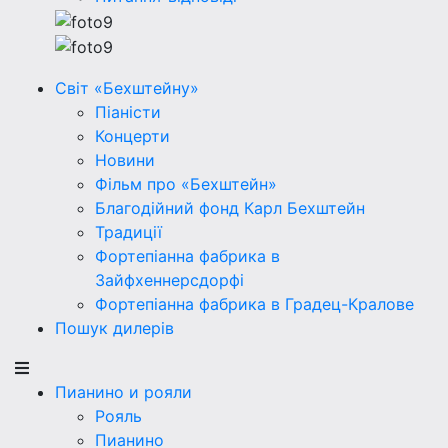
Світ «Бехштейну»
Піаністи
Концерти
Новини
Фільм про «Бехштейн»
Благодійний фонд Карл Бехштейн
Традиції
Фортепіанна фабрика в
Зайфхеннерсдорфi
Фортепіанна фабрика в Градец-Кралове
Пошук дилерів
Пианино и рояли
Рояль
Пианино