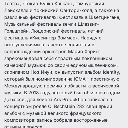
Театр», «Токио Бунка Канкан», гамбургский
Лейсхалле и токийский Сантори-холл, а также на
различных фестивалях: Фестиваль в Шветцингене,
Музыкальный фестиваль земли Шлезвиг-
Гольштейн, Люцернский фестиваль, летний
фестиваль «Киссингер Зоммер». Наряду с
выступлениями в качестве солиста и в
сопровождении оркестров Марио Хэринг
зарекомендовал себя страстным поклонником
камерной музыки: со своим единомышленником,
скрипачом Ноэ Инуи, он выпустил альбом Identity,
который был номинирован на ICMA – престижную
Международную премию в области классической
музыки. В 2018 году, который был объявлен годом
Дебюсси, для лейбла Ars Produktion записал на
концертном рояле C. Bechstein 282 свой яркий
альбом с музыкой великого французского
композитора: запись собрала восторженные
отзывы в прессе.