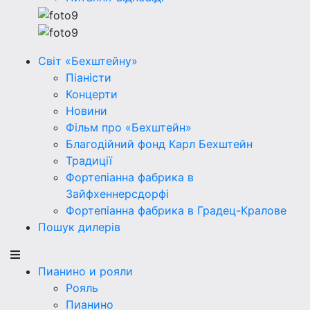
Світ «Бехштейну»
Піаністи
Концерти
Новини
Фільм про «Бехштейн»
Благодійний фонд Карл Бехштейн
Традиції
Фортепіанна фабрика в
Зайфхеннерсдорфi
Фортепіанна фабрика в Градец-Кралове
Пошук дилерів
Пианино и рояли
Рояль
Пианино