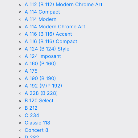
A 112 (B 112) Modern Chrome Art
A 114 Compact
A 114 Modern
A 114 Modern Chrome Art
A 116 (B 116) Accent
A 116 (B 116) Compact
A 124 (B 124) Style
A 124 Imposant
A 160 (B 160)
A 175
A 190 (B 190)
A 192 (M/P 192)
A 228 (B 228)
B 120 Select
B 212
C 234
Classic 118
Concert 8
D 282