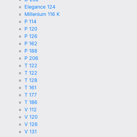
Elegance 124
Millenium 116 K
P 114
P 120
P 126
P 162
P 188
P 206
T 122
T 122
T 128
T 161
T 177
T 186
V 112
V 120
V 126
V 131