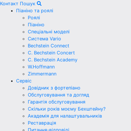
Контакт
Пошук
Піаніно та роялі
Роялі
Піаніно
Спеціальні моделі
Система Vario
Bechstein Connect
C. Bechstein Concert
C. Bechstein Academy
W.Hoffmann
Zimmermann
Сервіс
Довідник з фортепіано
Обслуговування та догляд
Гарантія обслуговування
Скільки років моєму Бехштейну?
Академія для налаштувальників
Реставрація
Питання-відповіді