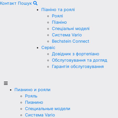
Контакт
Пошук
Піаніно та роялі
Роялі
Піаніно
Спеціальні моделі
Система Vario
Bechstein Connect
Сервіс
Довідник з фортепіано
Обслуговування та догляд
Гарантія обслуговування
Пианино и рояли
Рояль
Пианино
Специальные модели
Система Vario