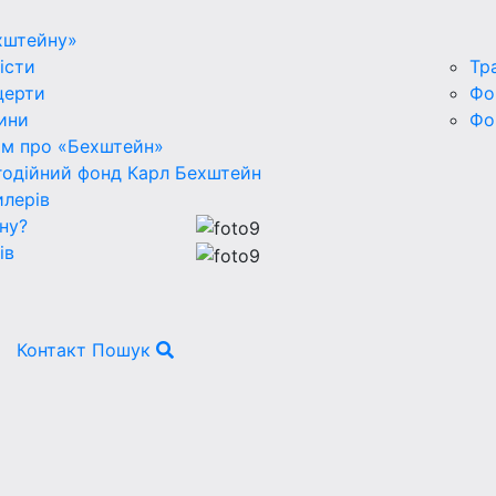
хштейну»
істи
Тр
церти
Фо
ини
Фо
ьм про «Бехштейн»
годійний фонд Карл Бехштейн
лерів
ну?
ів
Контакт
Пошук