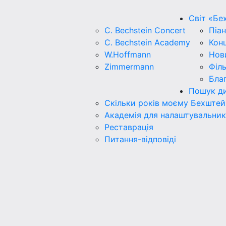
Світ «Бе
C. Bechstein Concert
Піан
C. Bechstein Academy
Кон
W.Hoffmann
Нов
Zimmermann
Філ
Бла
Пошук ди
Скільки років моєму Бехштей
Академія для налаштувальник
Реставрація
Питання-відповіді