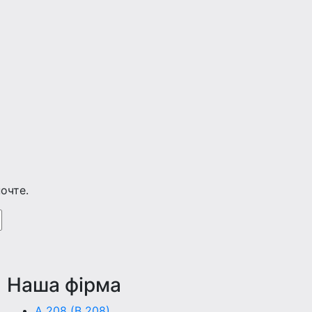
очте.
Наша фiрма
A 208 (B 208)