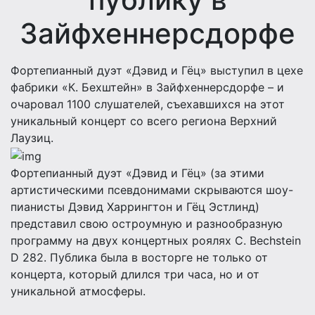
Зайфхеннерсдорфе
Фортепианный дуэт «Дэвид и Гёц» выступил в цехе
фабрики «К. Бехштейн» в Зайфхеннерсдорфе – и
очаровал 1100 слушателей, съехавшихся на этот
уникальный концерт со всего региона Верхний
Лаузиц.
Фортепианный дуэт «Дэвид и Гёц» (за этими
артистическими псевдонимами скрываются шоу-
пианисты Дэвид Харрингтон и Гёц Эстлинд)
представил свою остроумную и разнообразную
программу на двух концертных роялях C. Bechstein
D 282. Публика была в восторге не только от
концерта, который длился три часа, но и от
уникальной атмосферы.