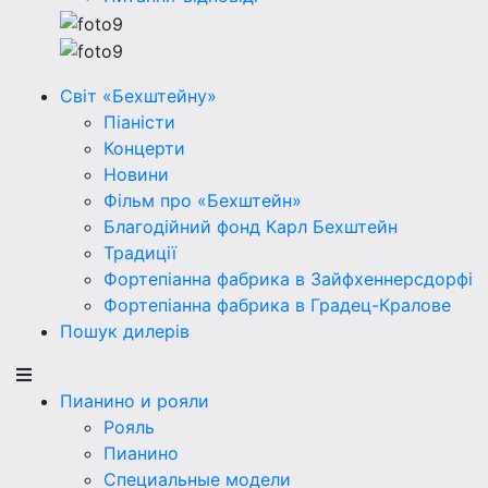
Світ «Бехштейну»
Піаністи
Концерти
Новини
Фільм про «Бехштейн»
Благодійний фонд Карл Бехштейн
Традиції
Фортепіанна фабрика в Зайфхеннерсдорфi
Фортепіанна фабрика в Градец-Кралове
Пошук дилерів
Пианино и рояли
Рояль
Пианино
Специальные модели