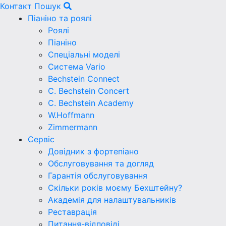
Контакт
Пошук
Піаніно та роялі
Роялі
Піаніно
Спеціальні моделі
Система Vario
Bechstein Connect
C. Bechstein Concert
C. Bechstein Academy
W.Hoffmann
Zimmermann
Сервіс
Довідник з фортепіано
Обслуговування та догляд
Гарантія обслуговування
Скільки років моєму Бехштейну?
Академія для налаштувальників
Реставрація
Питання-відповіді