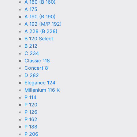
A 160 (B 160)
A 175
A 190 (B 190)
A 192 (M/P 192)
A 228 (B 228)
B 120 Select
B 212
C 234
Classic 118
Concert 8
D 282
Elegance 124
Millenium 116 K
P 114
P 120
P 126
P 162
P 188
P 206