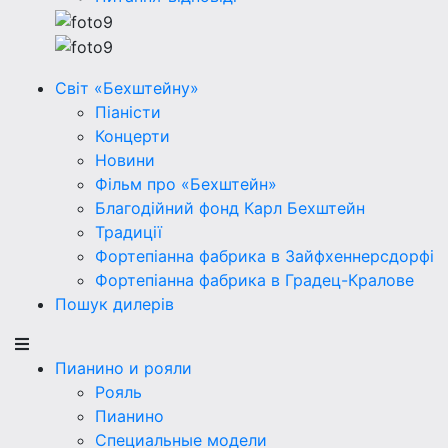
Світ «Бехштейну»
Піаністи
Концерти
Новини
Фільм про «Бехштейн»
Благодійний фонд Карл Бехштейн
Традиції
Фортепіанна фабрика в Зайфхеннерсдорфi
Фортепіанна фабрика в Градец-Кралове
Пошук дилерів
Пианино и рояли
Рояль
Пианино
Специальные модели