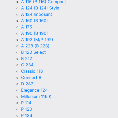
A 116 (B 116) Compact
A 124 (B 124) Style
A 124 Imposant
A 160 (B 160)
A 175
A 190 (B 190)
A 192 (M/P 192)
A 228 (B 228)
B 120 Select
B 212
C 234
Classic 118
Concert 8
D 282
Elegance 124
Millenium 116 K
P 114
P 120
P 126