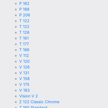
P 162
P 188
P 206
T 122
T 122
T 128
T 161
T 177
T 186
V 112
V 120
V 126
V 131
V 158
V 175
V 183
Vision V 2
Z 122 Classic Chrome
Z 160 Standard