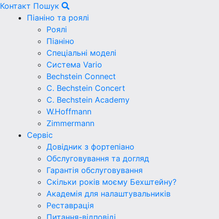
Контакт
Пошук
Піаніно та роялі
Роялі
Піаніно
Спеціальні моделі
Система Vario
Bechstein Connect
C. Bechstein Concert
C. Bechstein Academy
W.Hoffmann
Zimmermann
Сервіс
Довідник з фортепіано
Обслуговування та догляд
Гарантія обслуговування
Скільки років моєму Бехштейну?
Академія для налаштувальників
Реставрація
Питання-відповіді