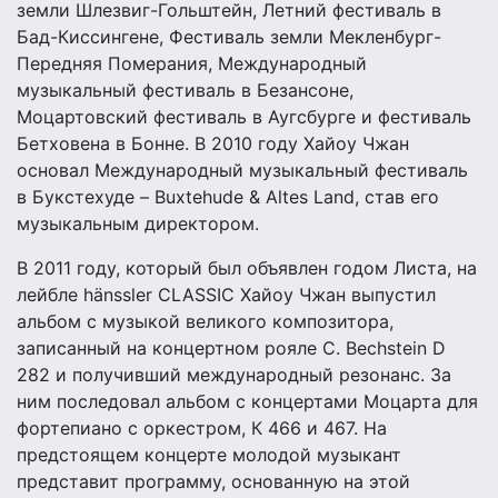
земли Шлезвиг-Гольштейн, Летний фестиваль в
Бад-Киссингене, Фестиваль земли Мекленбург-
Передняя Померания, Международный
музыкальный фестиваль в Безансоне,
Моцартовский фестиваль в Аугсбурге и фестиваль
Бетховена в Бонне. В 2010 году Хайоу Чжан
основал Международный музыкальный фестиваль
в Букстехуде – Buxtehude & Altes Land, став его
музыкальным директором.
В 2011 году, который был объявлен годом Листa, на
лейбле hänssler CLASSIC Хайоу Чжан выпустил
альбом с музыкой великого композитора,
записанный на концертном роялe C. Bechstein D
282 и получивший международный резонанс. За
ним последовал альбом с концертами Моцарта для
фортепиано с оркестром, К 466 и 467. На
предстоящем концерте молодой музыкант
представит программу, основанную на этой