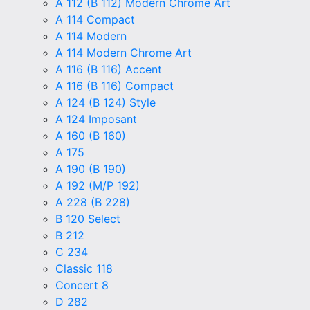
A 112 (B 112) Modern Chrome Art
A 114 Compact
A 114 Modern
A 114 Modern Chrome Art
A 116 (B 116) Accent
A 116 (B 116) Compact
A 124 (B 124) Style
A 124 Imposant
A 160 (B 160)
A 175
A 190 (B 190)
A 192 (M/P 192)
A 228 (B 228)
B 120 Select
B 212
C 234
Classic 118
Concert 8
D 282