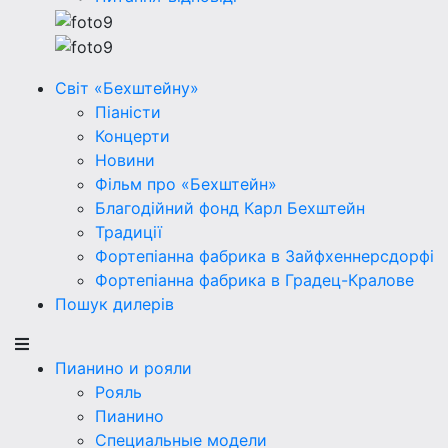
Світ «Бехштейну»
Піаністи
Концерти
Новини
Фільм про «Бехштейн»
Благодійний фонд Карл Бехштейн
Традиції
Фортепіанна фабрика в Зайфхеннерсдорфi
Фортепіанна фабрика в Градец-Кралове
Пошук дилерів
Пианино и рояли
Рояль
Пианино
Специальные модели