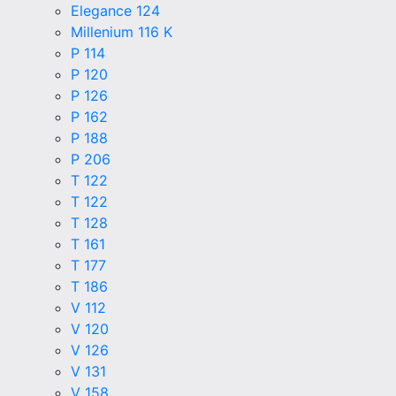
Elegance 124
Millenium 116 K
P 114
P 120
P 126
P 162
P 188
P 206
T 122
T 122
T 128
T 161
T 177
T 186
V 112
V 120
V 126
V 131
V 158