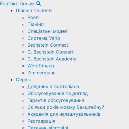
Контакт
Пошук
Піаніно та роялі
Роялі
Піаніно
Спеціальні моделі
Система Vario
Bechstein Connect
C. Bechstein Concert
C. Bechstein Academy
W.Hoffmann
Zimmermann
Сервіс
Довідник з фортепіано
Обслуговування та догляд
Гарантія обслуговування
Скільки років моєму Бехштейну?
Академія для налаштувальників
Реставрація
Питання-відповіді