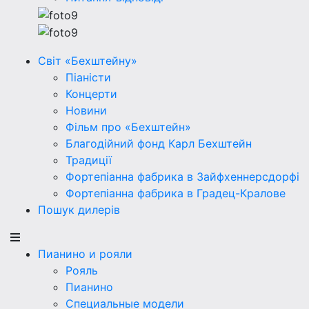
Світ «Бехштейну»
Піаністи
Концерти
Новини
Фільм про «Бехштейн»
Благодійний фонд Карл Бехштейн
Традиції
Фортепіанна фабрика в Зайфхеннерсдорфi
Фортепіанна фабрика в Градец-Кралове
Пошук дилерів
Пианино и рояли
Рояль
Пианино
Специальные модели