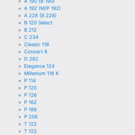
A 190 (B 190)
A 192 (M/P 192)
A 228 (B 228)
B 120 Select
B 212
C 234
Classic 118
Concert 8
D 282
Elegance 124
Millenium 116 K
P 114
P 120
P 126
P 162
P 188
P 206
T 122
T 122