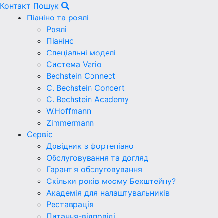
Контакт
Пошук
Піаніно та роялі
Роялі
Піаніно
Спеціальні моделі
Система Vario
Bechstein Connect
C. Bechstein Concert
C. Bechstein Academy
W.Hoffmann
Zimmermann
Сервіс
Довідник з фортепіано
Обслуговування та догляд
Гарантія обслуговування
Скільки років моєму Бехштейну?
Академія для налаштувальників
Реставрація
Питання-відповіді