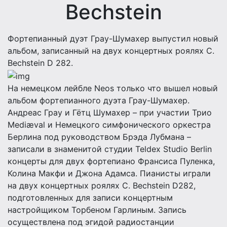
Bechstein
Фортепианный дуэт Грау-Шумахер выпустил новый
альбом, записанный на двух концертных роялях C.
Bechstein D 282.
Нa немецком лейбле Neos только что вышел новый
альбом фортепианного дуэта Грау-Шумахер.
Андреас Грау и Гётц Шумахер – при участии Трио
Mediæval и Немецкого симфонического оркестра
Берлина под руководством Брэда Лубмана –
записали в знаменитой студии Teldex Studio Berlin
концерты для двух фортепиано Франсиса Пуленка,
Колина Макфи и Джона Адамса. Пианисты играли
на двух концертных роялях C. Bechstein D282,
подготовленных для записи концертным
настройщиком Торбеном Гарлиным. Запись
осуществлена под эгидой радиостанции