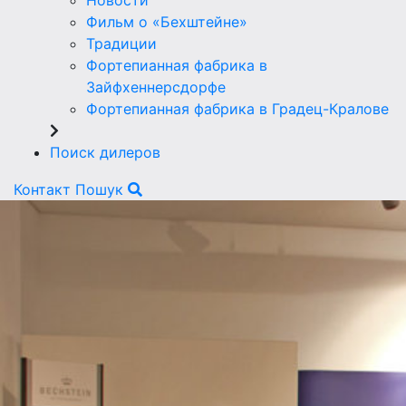
Новости
Фильм о «Бехштейне»
Традиции
Фортепианная фабрика в
Зайфхеннерсдорфе
Фортепианная фабрика в Градец-Кралове
Поиск дилеров
Контакт
Пошук