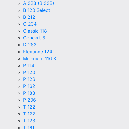
A 228 (B 228)
B 120 Select
B 212
C 234
Classic 118
Concert 8
D 282
Elegance 124
Millenium 116 K
P 114
P 120
P 126
P 162
P 188
P 206
T 122
T 122
T 128
T 161