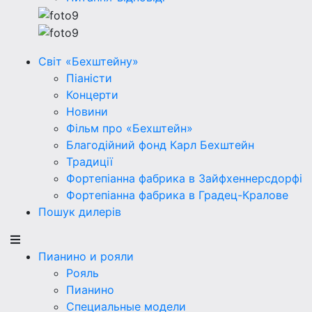
Світ «Бехштейну»
Піаністи
Концерти
Новини
Фільм про «Бехштейн»
Благодійний фонд Карл Бехштейн
Традиції
Фортепіанна фабрика в Зайфхеннерсдорфi
Фортепіанна фабрика в Градец-Кралове
Пошук дилерів
Пианино и рояли
Рояль
Пианино
Специальные модели