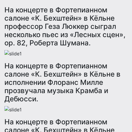
На концерте в Фортепианном
салоне «К. Бехштейн» в Кёльне
профессор Геза Люккер сыграл
несколько пьес из «Лесных сцен»,
оp. 82, Роберта Шумана.
На концерте в Фортепианном
салоне «К. Бехштейн» в Кёльне в
исполнении Флорaнс Милле
прозвучала музыка Крамба и
Дебюсси.
На концерте в Фортепианном
салоне «К. Бехштейн» в Кёльне