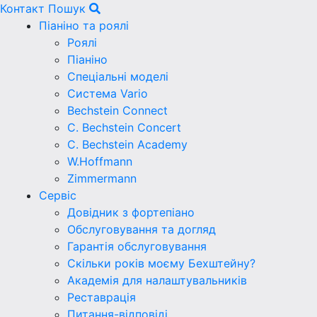
Контакт
Пошук
Піаніно та роялі
Роялі
Піаніно
Спеціальні моделі
Система Vario
Bechstein Connect
C. Bechstein Concert
C. Bechstein Academy
W.Hoffmann
Zimmermann
Сервіс
Довідник з фортепіано
Обслуговування та догляд
Гарантія обслуговування
Скільки років моєму Бехштейну?
Академія для налаштувальників
Реставрація
Питання-відповіді